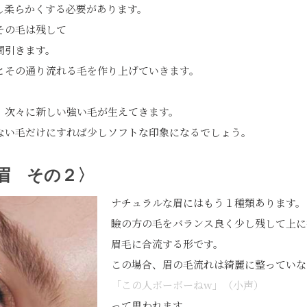
し柔らかくする必要があります。
その毛は残して
間引きます。
とその通り流れる毛を作り上げていきます。
、次々に新しい強い毛が生えてきます。
ない毛だけにすれば少しソフトな印象になるでしょう。
眉 その２〉
ナチュラルな眉にはもう１種類あります。
瞼の方の毛をバランス良く少し残して上に
眉毛に合流する形です。
この場合、眉の毛流れは綺麗に整っていな
「この人ボーボーねw」（小声）
って思われます。