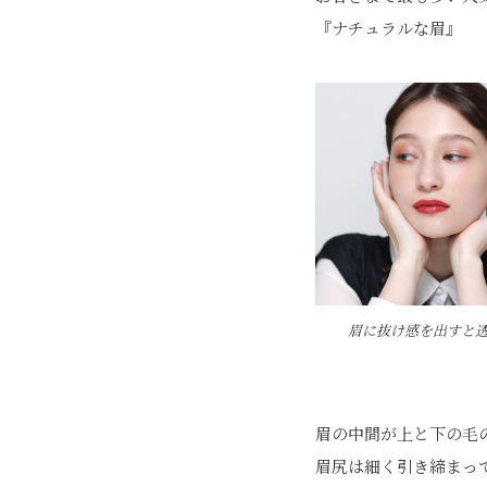
『ナチュラルな眉』
眉に抜け感を出すと
眉の中間が上と下の毛
眉尻は細く引き締まっ